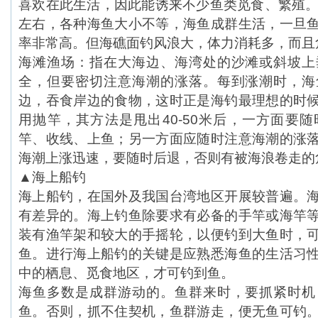
喜欢在此生活，因此能诱来不少鱼类觅食、繁殖。
左右，各种海鱼大小不等，海鱼成群生活，一旦
率非常高。但海礁面钓风浪大，体力消耗多，而且
海滩渔场：指在大海边、海湾处的沙滩或斜坡上
全，但要密切注意海潮的涨落。每到涨潮时，海
边，吞食岸边的食物，这时正是海钓最理想的时
用抛竿，其方法是甩出40-50米后，一方面要
竿、收线、上鱼；另一方面应随时注意海潮的涨
海潮上涨迅速，要随时后退，否则有被海浪卷走的
▲海上船钓
海上船钓，在国外及我国台湾地区开展较普遍。
有差异的。海上钓鱼除要求有必备的手竿或海竿
装有渔竿架和较大的手摇轮，以便钓到大鱼时，
鱼。进行海上船钓的关键是应熟悉海鱼的生活习
中的栖息、觅食地区，才可钓到鱼。
海鱼多数是成群游动的。鱼群来时，要抓紧时机
鱼。否则，抓不住契机，鱼群游走，便无鱼可钓