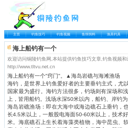
主页
钓鱼技巧
钓鱼视频
鱼饵饵料
渔具钓具
海上船钓有一个
欢迎访问铜陵钓鱼网,本站提供钓鱼技巧文章,钓鱼视频和
http://www.tltvu.net.cn
海上船钓有一个"窍门"。▲海岛岩礁与海滩渔场
海钓
，是世界上
钓鱼
爱好者的主要
垂钓
主式，尤
国家最为盛行。海钓方法很多，
钓场
则有深场和浅
上，皆用船钓。浅场水深50米以内，船钓、岸钓
海岛岩礁渔场：即在大海中或海边礁石上垂钓，
长4.5米以上，一般股电海面50-60米以上，技术好
米。海底礁石上生长着海藻类植物，海中昆虫、