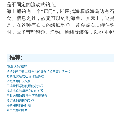
是不固定的流动式钓点。
海上船钓有一个"窍门"，即应找海底或海岛边有
食、栖息之处，故定可以钓到海鱼。实际上，这
是，在这种有石块的海底钓鱼，常会被石块缠住
时，应多带些铅锤、渔钩、渔线等装备，以弥补垂
推荐:
"化氏大法"精解
谈谈钓鱼中自己对鱼儿的摄食半径与窝距的一点
野钓投窝远或近 落水轻要准
钓鲤鱼用什么装备
正确掌握浮标使用的小技巧
浅谈找底与调漂之间的关系
鱼具选用知识-串钩宜选鹰嘴形
浮游矶钓诱饵的制作
海钓用饵的保鲜法
闹中取静钓草鱼