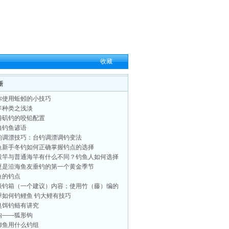
收藏
新
你使用蚯蚓的小技巧
竿种类之浅淡
游矶钓的咬铅配置
典钓鱼谚语
钓调漂技巧：台钓调漂调钓变法
鱼新手冬钓如何正确掌握钓点的选择
投竿与普通海竿有什么不同？钓鱼人如何选择
夏是沿海鱼友垂钓的第一个黄金季节
鱼的钓点
谈钓箱（一个建议）内容；使用竹（藤）编的
季如何钓鲤鱼 钓大鲤有技巧
臭饵钓鲢有讲究
钩——狐形钩
鲫鱼用什么钓组