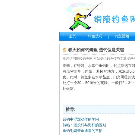
主页
钓鱼技巧
钓鱼视频
春天如何钓鲫鱼 选钓位是关键
欢迎访问铜陵钓鱼网,本站提供钓鱼技巧文章,钓鱼视频和最新钓
春季，在野河、水库中
垂钓
时，钓点应选在
有茂密水草，向阳、避风的地方，水深以0.
食。此时，鲫鱼多在水草丛生，曰光照暖的浅
处打一个30～50厘米的亮膛。一般打2～3
处做窝。
推荐:
台钓中浮漂动作的学问
转帖：远投杆与海杆的区别
垂钓毛烟管鱼通常的三招