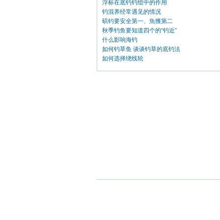
浮标在底钓钓组中的作用
钓混养经常遇见的情况
矶钓要安全第一、魚獲第二
秋季钓鱼要知道四个的“钓近”
什么影响海钓
如何钓草鱼 谈谈钓草的底钓法
如何选择绕线轮