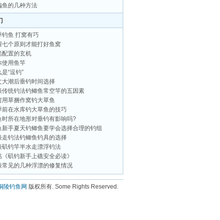
鳊鱼的几种方法
门
季钓鱼 打窝有巧
握七个原则才能打好鱼窝
铅配置的玄机
你使用鱼竿
是“逗钓”
文大潮后垂钓时间选择
谈传统钓法钓鲫鱼常空竿的五因素
何用草捆作窝钓大草鱼
季前在水库钓大草鱼的技巧
鱼时所在地形对垂钓有影响吗?
鱼新手夏天钓鲫鱼要学会选择合理的钓组
谈走钓法钓鲫鱼钓具的选择
谈矶钓竿半水走漂浮钓法
帖《矶钓新手上礁安全必读》
谈常见的几种浮漂的修复情况
铜陵钓鱼网
版权所有.
Some Rights Reserved.