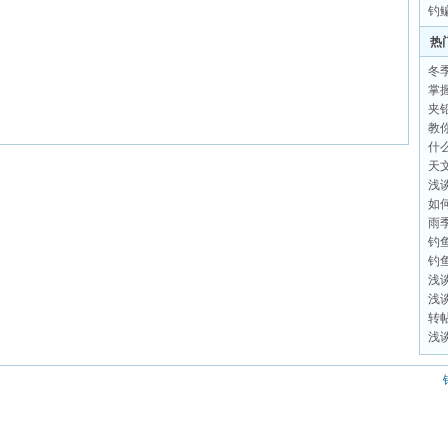
钓
热
冬
掌
夹
教
什么
天
浅
如
雨
钓
钓
浅
浅
转
浅