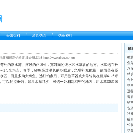
鱼饵饵料
渔具钓具
钓鱼资料
最
教
鱼用具介绍.网址 http://www.tltvu.net.cn
鱼
河弯处的洄水湾、河段的凸凹处，宽河面的缓水区水草多的地方。水库选在长
浮
6～1.5米为宜。春季，鲫鱼经过漫长的冬眠后，急需补充能量，故而昼夜觅
精
水区，而且多为大鲫鱼。选好钓点后，可用割草器或大号锚钩在距岸4～6米
台
个，可以轮流垂钓，如果水草稀少，可选一处相对稠密的地方，距水草30厘米
钓
远
春
鳕
也
秋
酸
钓
钓