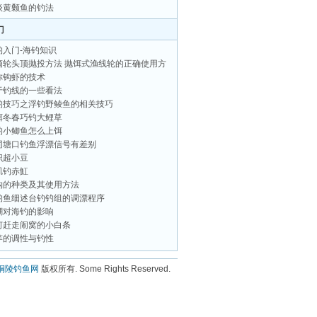
谈黄颡鱼的钓法
门
钓入门-海钓知识
滴轮头顶抛投方法 抛饵式渔线轮的正确使用方
你钩虾的技术
于钓线的一些看法
钓技巧之浮钓野鲮鱼的相关技巧
饵冬春巧钓大鲤草
钓小鲫鱼怎么上饵
同塘口钓鱼浮漂信号有差别
识超小豆
矶钓赤魟
钩的种类及其使用方法
钓鱼细述台钓钓组的调漂程序
潮对海钓的影响
何赶走闹窝的小白条
竿的调性与钓性
铜陵钓鱼网
版权所有.
Some Rights Reserved.