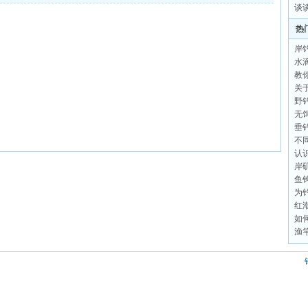
谈
热
岸
水
教
关
野
无
垂
不
认
岸
鱼
为
红
如
渔