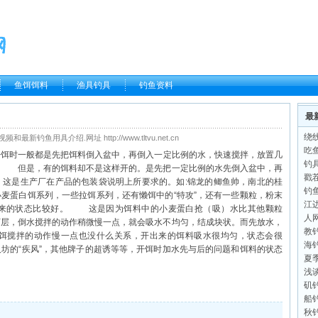
鱼饵饵料
渔具钓具
钓鱼资料
最
绕
鱼用具介绍.网址 http://www.tltvu.net.cn
吃
饵时一般都是先把
饵料
倒入盆中，再倒入一定比例的水，快速搅拌，放置几
钓
。 但是，有的饵料却不是这样开的。是先把一定比例的水先倒入盆中，再
戳
。这是生产厂在产品的包装袋说明上所要求的。如:锦龙的鲫鱼帅，南北的桂
钓
麦蛋白饵系列，一些拉饵系列，还有懒饵中的“特攻”，还有一些颗粒，粉末
江
出来的状态比较好。 这是因为饵料中的小麦蛋白抢（吸）水比其他颗粒
人
下层，倒水搅拌的动作稍微慢一点，就会吸水不均匀，结成块状。而先放水，
教
饵搅拌的动作慢一点也没什么关系，开出来的饵料吸水很均匀，状态会很
海
坊的“疾风”，其他牌子的超诱等等，开饵时加水先与后的问题和饵料的状态
夏
浅谈
矶
船
秋