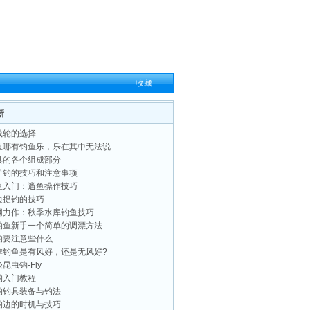
收藏
新
线轮的选择
鱼哪有钓鱼乐，乐在其中无法说
具的各个组成部分
茬钓的技巧和注意事项
鱼入门：遛鱼操作技巧
边提钓的技巧
网力作：秋季水库钓鱼技巧
钓鱼新手一个简单的调漂方法
钓要注意些什么
季钓鱼是有风好，还是无风好?
昆虫钩-Fly
钓入门教程
钓钓具装备与钓法
钓边的时机与技巧