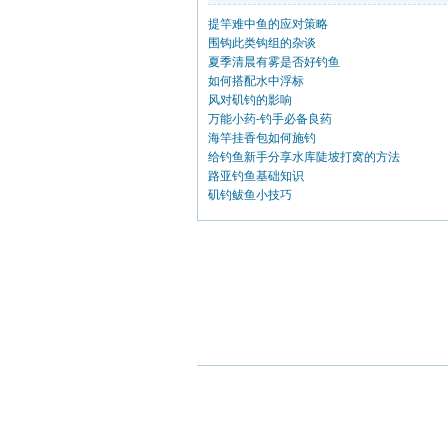
提竿难中鱼的应对策略
围钩此类钩组的杂谈
夏季清晨有雾是否好钓鱼
如何搭配水中浮标
风对矶钓的影响
万能小药-钓手必备良药
海竿挂香包如何施钓
给钓鱼新手分享水库陡坡打窝的方法
路亚钓鱼基础知识
矶钓鲅鱼小技巧