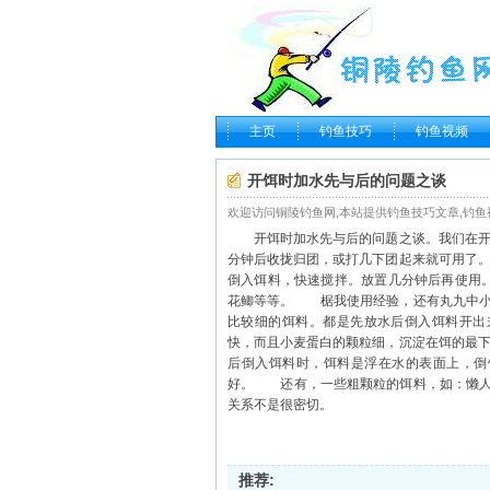
主页
钓鱼技巧
钓鱼视频
开饵时加水先与后的问题之谈
欢迎访问铜陵钓鱼网,本站提供钓鱼技巧文章,钓鱼视频和最新钓
开饵时加水先与后的问题之谈。我们在开
分钟后收拢归团，或打几下团起来就可用了
倒入饵料，快速搅拌。放置几分钟后再使用
花鲫等等。 椐我使用经验，还有丸九中小
比较细的饵料。都是先放水后倒入饵料开
快，而且小麦蛋白的颗粒细，沉淀在饵的最
后倒入饵料时，饵料是浮在水的表面上，倒
好。 还有，一些粗颗粒的饵料，如：懒人
关系不是很密切。
推荐: