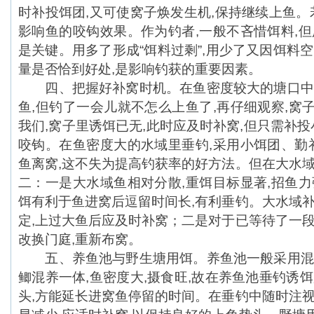
时补投饵团,又可使窝子焕发生机,保持继续上鱼。
影响鱼的咬钩效果。作为钓者,一般不吝惜饵料,但
是关键。用多了形成“饵料过剩”,用少了又因饵料
量是否恰到好处,是影响钓获的重要因素。
四、把握好补窝时机。在鱼密度较大的塘口中,
鱼,但钓了一会儿就不怎么上鱼了,再仔细观察,窝
我们,窝子里诱饵已无,此时应及时补窝,但只需补投
咬钩。在鱼密度大的水域里垂钓,采用小饵团、勤补
鱼离窝,这不失为提高钓获率的好方法。但在大水域
二：一是大水域鱼相对分散,重饵目标显著,招鱼力
饵有利于鱼进窝后逗留时间长,有利垂钓。大水域补
定,上过大鱼后应及时补窝；二是对于已等待了一段
改换门庭,重新布窝。
五、养鱼池与野生塘用饵。养鱼池一般采用混养
鲫混养一体,鱼密度大,摄食旺,故在养鱼池垂钓诱
头,方能延长进窝鱼停留的时间。在垂钓中随时注视