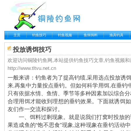
主页
钓鱼技巧
钓鱼视频
鱼饵饵料
渔具钓具
投放诱饵技巧
欢迎访问铜陵钓鱼网,本站提供钓鱼技巧文章,钓鱼视频和
http://www.tltvu.net.cn
一般来讲：
钓鱼
者为了提高钓绩,采用选点投放诱饵
来,再集中力量按点
垂钓
。但如何科学用饵,在垂钓
只有依据水情、鱼情、季节等多种因素加以综合分析
合理用饵才能收到理想的垂钓效果。下面就诱饵如
友们作一交流和探讨。
一、
饵料
过剩现象。就是说我们打窝时投放的诱
果造成鱼的“饱不思食”现象,这种现象在垂钓活动