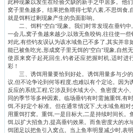
此种现象以发生在经验欠缺的新手之中居多。他们
窝子里鱼越多。结果把鱼喂得七荤八素,不思饵食,
就是饵料过剩现象产生的负面影响。
二、饵料“空白”现象。我们时常发现在垂钓中,
一会儿,窝子鱼越来越少,以致无鱼咬钩,往往使一些
对此,有些钓友误认为该水域鱼已不多了,其实并非
能已被鱼吃光,形成窝子里无饵的“空白”现象,自然
使原来窝子起死回生,钓者还应把握时机,适时进行
彩！
三、诱饵用量要恰到好处。诱饵用量多与少的得
议,但不论争论到何等程度,也难以有个定论。因为
反应的系统工程,它涉及到水域大小、鱼密度大小
同的季节等多种因素。临场垂钓有时需施重饵,有时
饵,不好定个标准。但在通常情况下,大水域鱼相对
用重饵打窝。重饵,一是目标大,二是持续时间长。
饵,以扩大招鱼力,提高垂钓效果。而鱼密度大的水
饵团足以把鱼引入窝点。当上鱼率明显减少时,表明