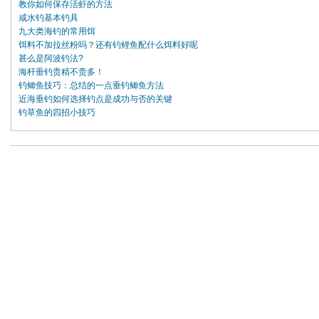
教你如何保存活虾的方法
咸水钓基本钓具
九大类海钓的常用饵
饵料不加拉丝粉吗？还有钓鲤鱼配什么饵料好呢
甚么是阿波钓法?
海杆垂钓贵精不贵多！
钓鲫鱼技巧：总结的一点垂钓鲫鱼方法
近海垂钓如何选择钓点是成功与否的关键
钓草鱼的四招小技巧