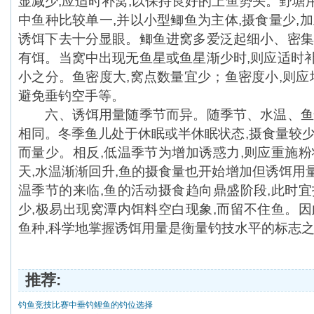
显减少,应适时补窝,以保持良好的上鱼势头。野塘
中鱼种比较单一,并以小型鲫鱼为主体,摄食量少,
诱饵下去十分显眼。鲫鱼进窝多爱泛起细小、密集
有饵。当窝中出现无鱼星或鱼星渐少时,则应适时
小之分。鱼密度大,窝点数量宜少；鱼密度小,则应
避免垂钓空手等。
六、诱饵用量随季节而异。随季节、水温、鱼情
相同。冬季鱼儿处于休眠或半休眠状态,摄食量较少
而量少。相反,低温季节为增加诱惑力,则应重施粉
天,水温渐渐回升,鱼的摄食量也开始增加但诱饵用
温季节的来临,鱼的活动摄食趋向鼎盛阶段,此时宜
少,极易出现窝潭内饵料空白现象,而留不住鱼。因
鱼种,科学地掌握诱饵用量是衡量钓技水平的标志之一
推荐:
钓鱼竞技比赛中垂钓鲤鱼的钓位选择