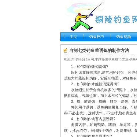
主页
钓鱼技巧
钓鱼视频
自制七类钓鱼荤诱饵的制作方法
欢迎访问铜陵钓鱼网,本站提供钓鱼技巧文章,钓鱼视频和最新钓
1、如何制作蚯蚓诱饵?
蚯蚓因其腥味浓烈.是常用的
钓饵
，它也
以粗大的黑蚯蚓为好，它腥味很重，对
鲤鱼
有
2、如何制作水丝蚓污泥诱饵?
水丝蚓生长于含有机物多的污泥中，水丝蚓
很多饵食，气味也重，加上水丝蚓的蠕动，对
3、螺、蚌诱饵：螺蛳，蚌类，是鲤、青
将其用作诱饵，诱鱼的效果相当好。可捞
点(不必去壳)，这种诱饵，不但对诱鲤.青鱼
4、如何制作禽畜内脏诱饵?
禽畜内脏，如鸡鸭肠。猪肺、羊尾等，腥味
熟)，揉合均匀，捏团投于钓点，对诱集鲤、
5、如何制作禽畜骨诱饵?