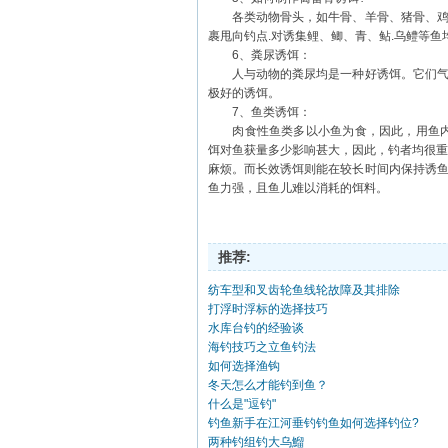
各类动物骨头，如牛骨、羊骨、猪骨、鸡骨
裹甩向钓点.对诱集鲤、鲫、青、鲇.乌鳢等鱼
6、粪尿诱饵：
人与动物的粪尿均是一种好诱饵。它们气味
极好的诱饵。
7、鱼类诱饵：
肉食性鱼类多以小鱼为食，因此，用鱼内脏
饵对鱼获量多少影响甚大，因此，钓者均很重
麻烦。而长效诱饵则能在较长时间内保持诱
鱼力强，且鱼儿难以消耗的饵料。
推荐:
纺车型和叉齿轮鱼线轮故障及其排除
打浮时浮标的选择技巧
水库台钓的经验谈
海钓技巧之立鱼钓法
如何选择渔钩
冬天怎么才能钓到鱼？
什么是"逗钓"
钓鱼新手在江河垂钓钓鱼如何选择钓位?
两种钓组钓大乌鰡