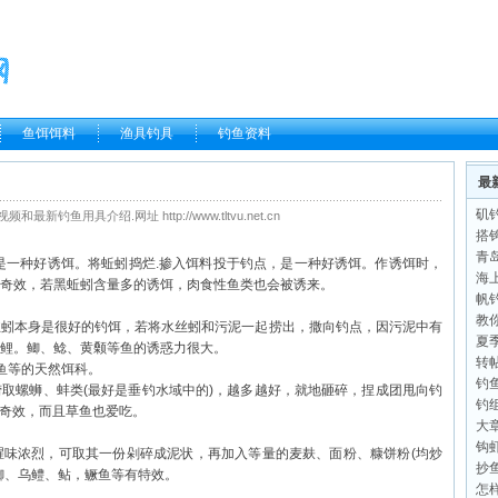
鱼饵饵料
渔具钓具
钓鱼资料
最
矶
鱼用具介绍.网址 http://www.tltvu.net.cn
搭
青
是一种好诱饵。将蚯蚓捣烂.掺入
饵料
投于钓点，是一种好诱饵。作诱饵时，
海
奇效，若黑蚯蚓含量多的诱饵，肉食性鱼类也会被诱来。
帆
教
本身是很好的钓饵，若将水丝蚓和污泥一起捞出，撒向钓点，因污泥中有
夏
鲤。鲫、鲶、黄颡等鱼的诱惑力很大。
转
鱼等的天然饵科。
钓
取螺蛳、蚌类(最好是
垂钓
水域中的)，越多越好，就地砸碎，捏成团甩向钓
钓
有奇效，而且
草鱼
也爱吃。
大
钩
浓烈，可取其一份剁碎成泥状，再加入等量的麦麸、面粉、糠饼粉(均炒
抄
鲫、乌鳢、鲇，鳜鱼等有特效。
怎