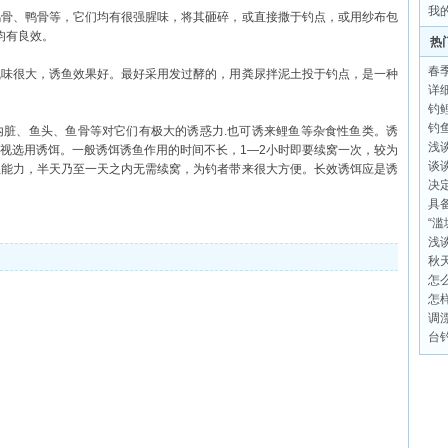
我
、鸭骨等，它们均有很强腥味，将其砸碎，或直接撒于钓点，或用纱布包
均有良效。
热
春
很大，诱鱼效果好。最好采用发过酵的，用粪尿拌泥土投于钓点，是一种
详
钓
钓
、鱼头、鱼骨等对它们有极大的诱惑力.也可诱来鲤鱼等杂食性鱼类。诱
浅
视选用诱饵。一般诱饵诱鱼作用的时间不长，1—2小时即要续窝一次，较为
谈
鱼能力，半天乃至一天之内无需续窝，为钓者带来很大方便。长效诱饵应是诱
决
具
“
浅
秋
怎
怎
调
台