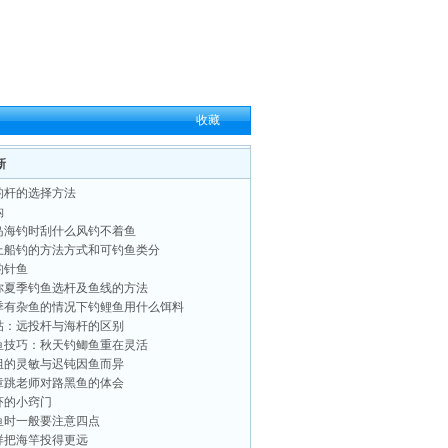
收藏
新
钓杆的选择方法
钩
岛海钓时刮什么风钓不着鱼
上船钓的方法方式和可钓鱼类分
钓针鱼
你夏季钓鱼选杆及鱼线的方法
季有杂鱼的情况下钓鲤鱼用什么饵料
帖：远投杆与海杆的区别
鱼技巧：秋天钓鲫鱼重在灵活
组的灵敏与迟钝因鱼而异
章跳老师对路黑鱼的体会
虾的小窍门
鱼时一般要注意四点
样把海竿投得更远