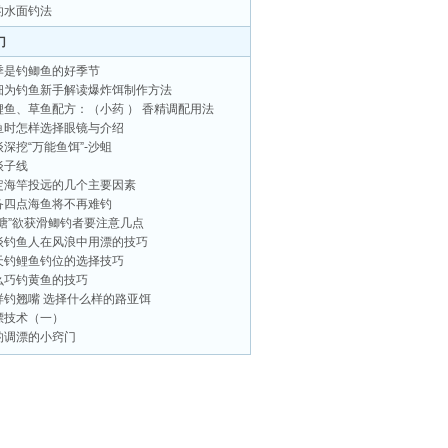
的水面钓法
门
季是钓鲫鱼的好季节
细为钓鱼新手解读爆炸饵制作方法
鲤鱼、草鱼配方：（小药 ） 香精调配用法
鱼时怎样选择眼镜与介绍
谈深挖“万能鱼饵”-沙蛆
谈子线
定海竿投远的几个主要因素
备四点海鱼将不再难钓
滥塘”欲获滑鲫钓者要注意几点
谈钓鱼人在风浪中用漂的技巧
天钓鲤鱼钓位的选择技巧
么巧钓黄鱼的技巧
样钓翘嘴 选择什么样的路亚饵
漂技术（一）
钓调漂的小窍门